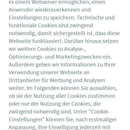
es einem Webserver ermöglichen, einen
Anwender wiederzuerkennen und
Einstellungen zu speichern. Technische und
funktionale Cookies sind zwingend
notwendig, damit sichergestellt ist, dass diese
Webseite funktioniert. Darüber hinaus setzen
Pressemitteilung 11.17
wir weitere Cookies zu Analyse-,
Optimierungs- und Marketingzwecken ein.
Außerdem geben wir Informationen zu Ihrer
Download
Verwendung unserer Webseite an
Drittanbieter für Werbung und Analysen
weiter. Im Folgenden können Sie auswählen,
ob sie der Nutzung aller Cookies zustimmen
oder nur der Nutzung der Cookies, die
Deutscher Stahlbau-Verband DSTV e.V.
Sohnstraße 65
zwingend notwendig sind. Unter "Cookie-
40237 Düsseldorf
Einstellungen" können Sie, nach erstmaliger
Impressum
bauforumstahl
Anpassung, Ihre Einwilligung jederzeit mit
AGB
Feuerverzinken