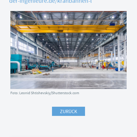
der-ingenieure.de/kranbahnen-l
Foto: Leonid Shtishevskiy/Shutterstock.com
ZURÜCK