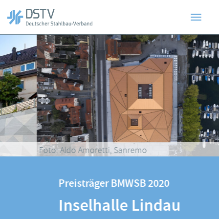
Toggl
Zum
Hauptinhalt
springen
navig
Foto: Aldo Amoretti, Sanremo
Preisträger BMWSB 2020
Inselhalle Lindau