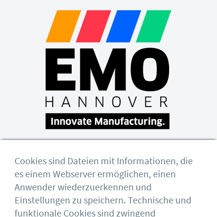
EMO Hannover findet wieder statt: Ihr
Cookies sind Dateien mit Informationen, die
kostenfreies Ticket
es einem Webserver ermöglichen, einen
Unter dem Slogan „Innovate Manufacturing“
Anwender wiederzuerkennen und
öffnet die EMO Hannover 2023 vom 18.09. –
Einstellungen zu speichern. Technische und
23.09.2023 erstmals seit 2019 wieder ihre
funktionale Cookies sind zwingend