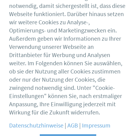
Tore.
notwendig, damit sichergestellt ist, dass diese
Webseite funktioniert. Darüber hinaus setzen
Weiterlesen
wir weitere Cookies zu Analyse-,
Optimierungs- und Marketingzwecken ein.
Außerdem geben wir Informationen zu Ihrer
Verwendung unserer Webseite an
Drittanbieter für Werbung und Analysen
weiter. Im Folgenden können Sie auswählen,
ob sie der Nutzung aller Cookies zustimmen
oder nur der Nutzung der Cookies, die
Deutscher Stahlbau-Verband DSTV e.V.
Sohnstraße 65
zwingend notwendig sind. Unter "Cookie-
40237 Düsseldorf
Einstellungen" können Sie, nach erstmaliger
Impressum
bauforumstahl
Anpassung, Ihre Einwilligung jederzeit mit
AGB
Feuerverzinken
Datenschutz
DASt
Wirkung für die Zukunft widerrufen.
Datenschutzhinweise
|
AGB
|
Impressum