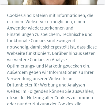
Cookies sind Dateien mit Informationen, die
es einem Webserver ermöglichen, einen
Anwender wiederzuerkennen und
Einstellungen zu speichern. Technische und
Marianne Jurgeit
funktionale Cookies sind zwingend
notwendig, damit sichergestellt ist, dass diese
Assistentin der
Webseite funktioniert. Darüber hinaus setzen
Geschäftsführung
wir weitere Cookies zu Analyse-,
Optimierungs- und Marketingzwecken ein.
Außerdem geben wir Informationen zu Ihrer
Tel. 0211 / 54012-080
Verwendung unserer Webseite an
sekretariat@bauforumstahl.de
Drittanbieter für Werbung und Analysen
weiter. Im Folgenden können Sie auswählen,
ob sie der Nutzung aller Cookies zustimmen
oder nur der Nutzung der Cookies, die
Deutscher Stahlbau-Verband DSTV e.V.