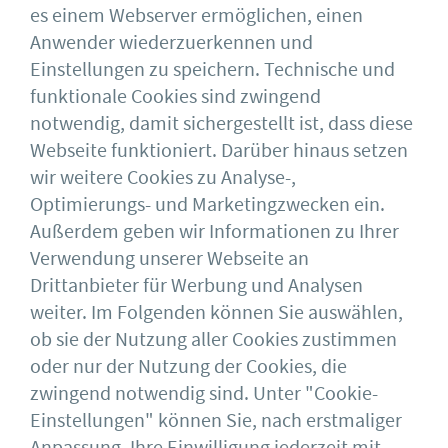
es einem Webserver ermöglichen, einen
Anwender wiederzuerkennen und
Einstellungen zu speichern. Technische und
funktionale Cookies sind zwingend
Gewinner des BMUB Sonderpreises:
notwendig, damit sichergestellt ist, dass diese
Verkehrskommissariat Kißlegg ©Achim
Webseite funktioniert. Darüber hinaus setzen
Birnbaum
wir weitere Cookies zu Analyse-,
Optimierungs- und Marketingzwecken ein.
Außerdem geben wir Informationen zu Ihrer
Download
Verwendung unserer Webseite an
Drittanbieter für Werbung und Analysen
weiter. Im Folgenden können Sie auswählen,
ob sie der Nutzung aller Cookies zustimmen
oder nur der Nutzung der Cookies, die
Deutscher Stahlbau-Verband DSTV e.V.
Sohnstraße 65
zwingend notwendig sind. Unter "Cookie-
40237 Düsseldorf
Einstellungen" können Sie, nach erstmaliger
Impressum
bauforumstahl
Anpassung, Ihre Einwilligung jederzeit mit