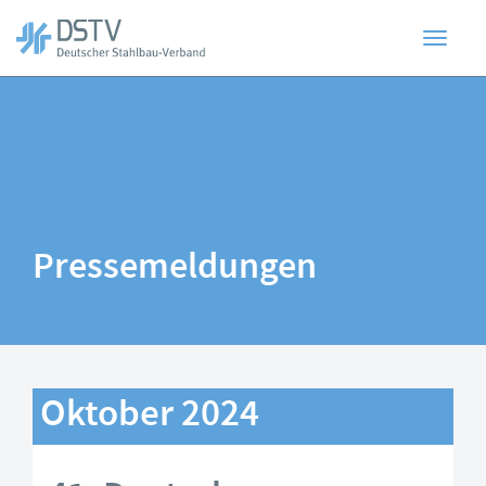
Toggl
Zum
Hauptinhalt
springen
navig
Pressemeldungen
Oktober 2024