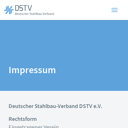
Toggl
Zum
Hauptinhalt
springen
navig
Impressum
Deutscher Stahlbau-Verband DSTV e.V.
Rechtsform
Eingetragener Verein