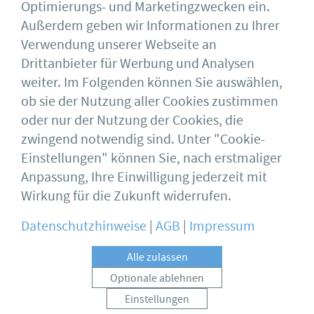
Optimierungs- und Marketingzwecken ein.
Dipl.-Ing. Gregor Machura
Außerdem geben wir Informationen zu Ihrer
Verwendung unserer Webseite an
Drittanbieter für Werbung und Analysen
weiter. Im Folgenden können Sie auswählen,
ob sie der Nutzung aller Cookies zustimmen
oder nur der Nutzung der Cookies, die
Deutscher Stahlbau-Verband DSTV e.V.
Sohnstraße 65
zwingend notwendig sind. Unter "Cookie-
40237 Düsseldorf
Einstellungen" können Sie, nach erstmaliger
Impressum
bauforumstahl
Anpassung, Ihre Einwilligung jederzeit mit
AGB
Feuerverzinken
Datenschutz
DASt
Wirkung für die Zukunft widerrufen.
Datenschutzhinweise
|
AGB
|
Impressum
Alle zulassen
Optionale ablehnen
Einstellungen
Copyright © 2026 Deutscher Stahlbau-Verband All rights reserved.