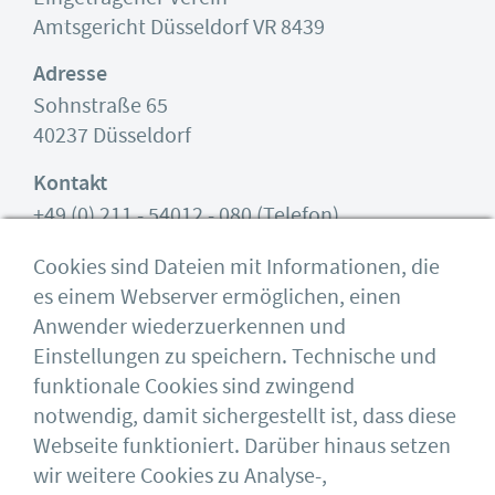
Amtsgericht Düsseldorf VR 8439
Adresse
Sohnstraße 65
40237 Düsseldorf
Kontakt
+49 (0) 211 - 54012 - 080 (Telefon)
zentrale@bauforumstahl.de
(E-Mail)
Cookies sind Dateien mit Informationen, die
es einem Webserver ermöglichen, einen
Anwender wiederzuerkennen und
Vorstand nach § 26 BGB
Einstellungen zu speichern. Technische und
Jan Birkemeyer (Präsident)
funktionale Cookies sind zwingend
Christian Wurst (Vizepräsident)
notwendig, damit sichergestellt ist, dass diese
Webseite funktioniert. Darüber hinaus setzen
Geschäftsführer als besondere Vertreter
wir weitere Cookies zu Analyse-,
gem. § 30 BGB