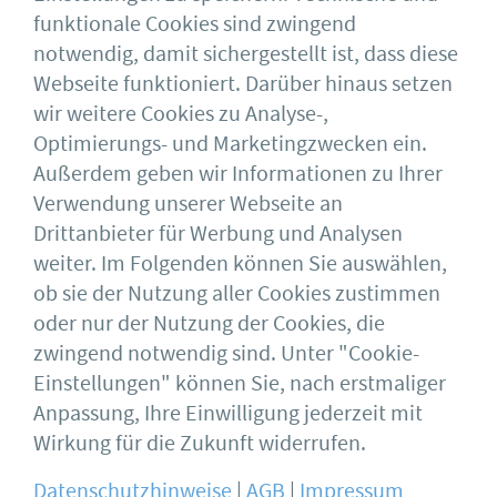
Marianne Jurgeit
funktionale Cookies sind zwingend
notwendig, damit sichergestellt ist, dass diese
Assistentin der
Webseite funktioniert. Darüber hinaus setzen
Geschäftsführung
wir weitere Cookies zu Analyse-,
Optimierungs- und Marketingzwecken ein.
Außerdem geben wir Informationen zu Ihrer
Tel. 0211 / 54012-080
Verwendung unserer Webseite an
sekretariat@bauforumstahl.de
Drittanbieter für Werbung und Analysen
weiter. Im Folgenden können Sie auswählen,
ob sie der Nutzung aller Cookies zustimmen
oder nur der Nutzung der Cookies, die
Deutscher Stahlbau-Verband DSTV e.V.
Sohnstraße 65
zwingend notwendig sind. Unter "Cookie-
40237 Düsseldorf
Einstellungen" können Sie, nach erstmaliger
Impressum
bauforumstahl
Anpassung, Ihre Einwilligung jederzeit mit
AGB
Feuerverzinken
Datenschutz
DASt
Wirkung für die Zukunft widerrufen.
Datenschutzhinweise
|
AGB
|
Impressum