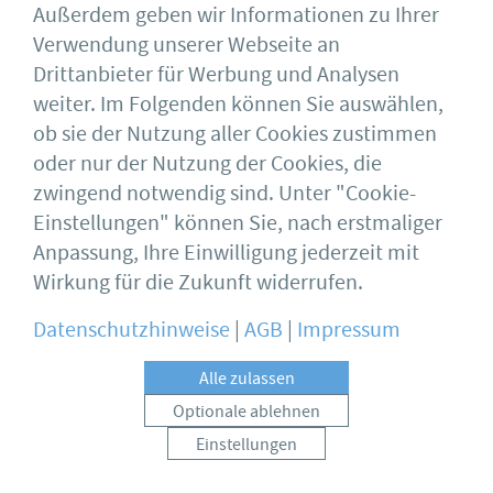
Außerdem geben wir Informationen zu Ihrer
gespeichert sind, verlangen möchte, kann sie
Verwendung unserer Webseite an
sich hierzu jederzeit an einen Mitarbeiter des
Drittanbieter für Werbung und Analysen
für die Verarbeitung Verantwortlichen
weiter. Im Folgenden können Sie auswählen,
wenden. Der Mitarbeiter des Deutschen
ob sie der Nutzung aller Cookies zustimmen
Stahlbau-Verband DSTV wird die
oder nur der Nutzung der Cookies, die
Einschränkung der Verarbeitung veranlassen.
zwingend notwendig sind. Unter "Cookie-
Die Richtigkeit der personenbezogenen
Einstellungen" können Sie, nach erstmaliger
Daten wird von der betroffenen Person
Anpassung, Ihre Einwilligung jederzeit mit
bestritten, und zwar für eine Dauer, die es
Wirkung für die Zukunft widerrufen.
dem Verantwortlichen ermöglicht, die
Datenschutzhinweise
|
AGB
|
Impressum
Richtigkeit der personenbezogenen Daten
zu überprüfen.
Alle zulassen
Die Verarbeitung ist unrechtmäßig, die
Optionale ablehnen
betroffene Person lehnt die Löschung der
Einstellungen
personenbezogenen Daten ab und verlangt
COOKIES VERWALTEN
stattdessen die Einschränkung der Nutzung