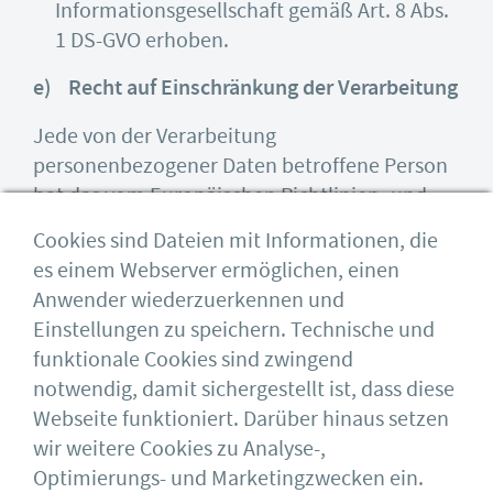
Informationsgesellschaft gemäß Art. 8 Abs.
1 DS-GVO erhoben.
e) Recht auf Einschränkung der Verarbeitung
Jede von der Verarbeitung
personenbezogener Daten betroffene Person
hat das vom Europäischen Richtlinien- und
Verordnungsgeber gewährte Recht, von dem
Cookies sind Dateien mit Informationen, die
Verantwortlichen die Einschränkung der
es einem Webserver ermöglichen, einen
Verarbeitung zu verlangen, wenn eine der
Anwender wiederzuerkennen und
folgenden Voraussetzungen gegeben ist:
Einstellungen zu speichern. Technische und
funktionale Cookies sind zwingend
Sofern eine der oben genannten
notwendig, damit sichergestellt ist, dass diese
Voraussetzungen gegeben ist und eine
Webseite funktioniert. Darüber hinaus setzen
betroffene Person die Einschränkung von
wir weitere Cookies zu Analyse-,
personenbezogenen Daten, die bei dem
Optimierungs- und Marketingzwecken ein.
Deutschen Stahlbau-Verband DSTV