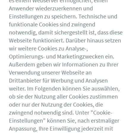
es einem Webserver ermöglichen, einen
Anwender wiederzuerkennen und
Einstellungen zu speichern. Technische und
funktionale Cookies sind zwingend
notwendig, damit sichergestellt ist, dass diese
Webseite funktioniert. Darüber hinaus setzen
Pressemitteilung 14.17
wir weitere Cookies zu Analyse-,
Optimierungs- und Marketingzwecken ein.
Außerdem geben wir Informationen zu Ihrer
Download
Verwendung unserer Webseite an
Drittanbieter für Werbung und Analysen
weiter. Im Folgenden können Sie auswählen,
ob sie der Nutzung aller Cookies zustimmen
oder nur der Nutzung der Cookies, die
Deutscher Stahlbau-Verband DSTV e.V.
Sohnstraße 65
zwingend notwendig sind. Unter "Cookie-
40237 Düsseldorf
Einstellungen" können Sie, nach erstmaliger
Impressum
bauforumstahl
Anpassung, Ihre Einwilligung jederzeit mit
AGB
Feuerverzinken