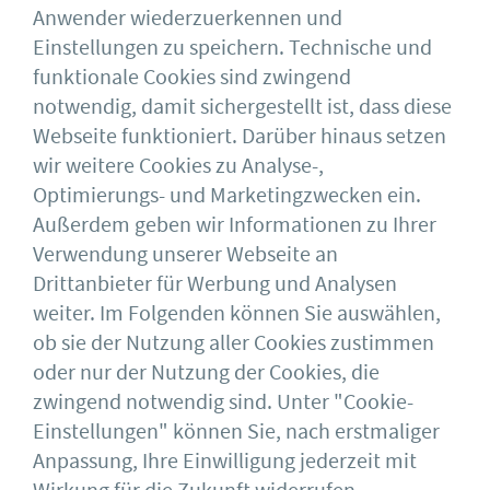
Anwender wiederzuerkennen und
Einstellungen zu speichern. Technische und
funktionale Cookies sind zwingend
notwendig, damit sichergestellt ist, dass diese
Webseite funktioniert. Darüber hinaus setzen
wir weitere Cookies zu Analyse-,
Optimierungs- und Marketingzwecken ein.
Außerdem geben wir Informationen zu Ihrer
Download
Verwendung unserer Webseite an
Drittanbieter für Werbung und Analysen
weiter. Im Folgenden können Sie auswählen,
ob sie der Nutzung aller Cookies zustimmen
oder nur der Nutzung der Cookies, die
Deutscher Stahlbau-Verband DSTV e.V.
Sohnstraße 65
zwingend notwendig sind. Unter "Cookie-
40237 Düsseldorf
Einstellungen" können Sie, nach erstmaliger
Impressum
bauforumstahl
Anpassung, Ihre Einwilligung jederzeit mit
AGB
Feuerverzinken
Datenschutz
DASt