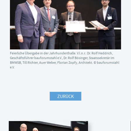
Feierliche Übergabe in der Jahrhunderthalle. V.l.n.r.: Dr. Rolf Heddrich,
Geschäftsführer bauforumstahl e.V., Dr. Rolf Bösinger, Staatssekretär im
BMWSB, Till Richter, Auer Weber, Florian Zopfy, Architekt. © bauforumstahl
e.V.
ZURÜCK