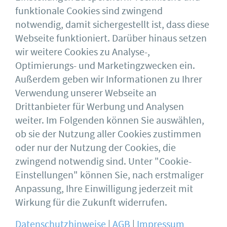
funktionale Cookies sind zwingend
Dr. Rolf Heddrich, Sprecher der
notwendig, damit sichergestellt ist, dass diese
Geschäftsführung bauforumstahl. Foto:
Webseite funktioniert. Darüber hinaus setzen
bauforumstahl
wir weitere Cookies zu Analyse-,
Optimierungs- und Marketingzwecken ein.
Außerdem geben wir Informationen zu Ihrer
Download
Verwendung unserer Webseite an
Drittanbieter für Werbung und Analysen
weiter. Im Folgenden können Sie auswählen,
ob sie der Nutzung aller Cookies zustimmen
oder nur der Nutzung der Cookies, die
Deutscher Stahlbau-Verband DSTV e.V.
Sohnstraße 65
zwingend notwendig sind. Unter "Cookie-
40237 Düsseldorf
Einstellungen" können Sie, nach erstmaliger
Impressum
bauforumstahl
Anpassung, Ihre Einwilligung jederzeit mit
AGB
Feuerverzinken
Datenschutz
DASt
Wirkung für die Zukunft widerrufen.
Datenschutzhinweise
|
AGB
|
Impressum